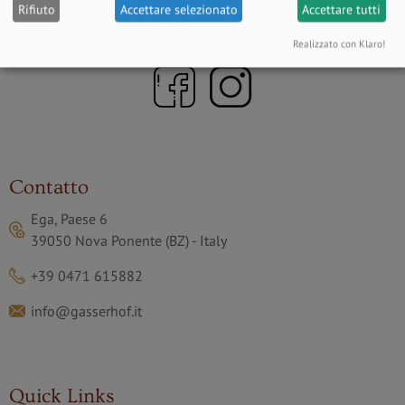
Rifiuto
Accettare selezionato
Accettare tutti
Realizzato con Klaro!
Contatto
Ega, Paese 6
39050 Nova Ponente (BZ) - Italy
+39 0471 615882
info@gasserhof.it
Quick Links