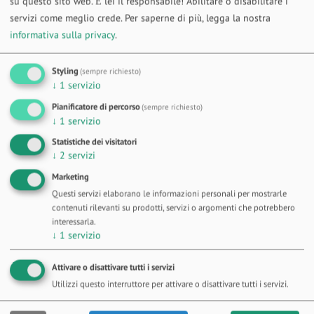
su questo sito web. È lei il responsabile! Abilitare o disabilitare i
buoni e abbondanti
servizi come meglio crede.
Per saperne di più, legga la nostra
informativa sulla privacy
.
Tiziana t.
Styling
(sempre richiesto)
”
↓
1
servizio
Pianificatore di percorso
(sempre richiesto)
↓
1
servizio
Statistiche dei visitatori
↓
2
servizi
Marketing
Questi servizi elaborano le informazioni personali per mostrarle
contenuti rilevanti su prodotti, servizi o argomenti che potrebbero
interessarla.
↓
1
servizio
Attivare o disattivare tutti i servizi
Utilizzi questo interruttore per attivare o disattivare tutti i servizi.