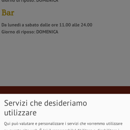
Bar
Da lunedì a sabato
dalle ore 11.00 alle 24.00
Giorno di riposo:
DOMENICA
Servizi che desideriamo
Cena nella vecchia stube, ...
utilizzare
Cena nella vecchia stube, ...
“
Qui può valutare e personalizzare i servizi che vorremmo utilizzare
Cena nella vecchia stube, molto bella. Piatti vari,